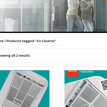
me
/ Products tagged “Air Cleaner”
owing all 2 results