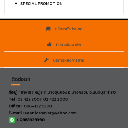
SPECIAL PROMOTION
บริการทั่วประเทศ
ทีมช่างมืออาชีพ
บริการหลังการขาย
ติดต่อเรา
ที่อยู่ :
199/187 หมู่ 3 ต.บางขุนกอง อ.บางกรวย จ.นนทบุรี 11130
Tel :
02 422 2007, 02 422 2008
Office :
086-332 9390
E-mail :
aaanicesaver@yahoo.com
:
0863329390