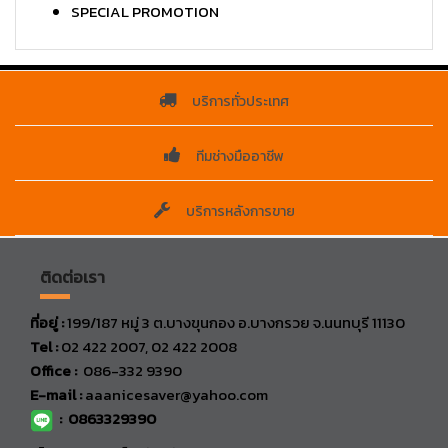
SPECIAL PROMOTION
บริการทั่วประเทศ
ทีมช่างมืออาชีพ
บริการหลังการขาย
ติดต่อเรา
ที่อยู่ :
199/187 หมู่ 3 ต.บางขุนกอง อ.บางกรวย จ.นนทบุรี 11130
Tel :
02 422 2007, 02 422 2008
Office :
086-332 9390
E-mail :
aaanicesaver@yahoo.com
:
0863329390