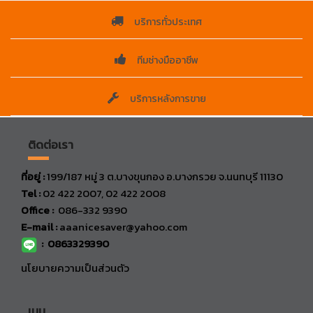
บริการทั่วประเทศ
ทีมช่างมืออาชีพ
บริการหลังการขาย
ติดต่อเรา
ที่อยู่ :
199/187 หมู่ 3 ต.บางขุนกอง อ.บางกรวย จ.นนทบุรี 11130
Tel :
02 422 2007, 02 422 2008
Office :
086-332 9390
E-mail :
aaanicesaver@yahoo.com
:
0863329390
นโยบายความเป็นส่วนตัว
เมนู