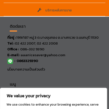
บริการหลังการขาย
ติดต่อเรา
ที่อยู่ :
199/187 หมู่ 3 ต.บางขุนกอง อ.บางกรวย จ.นนทบุรี 11130
Tel :
02 422 2007, 02 422 2008
Office :
086-332 9390
E-mail :
aaanicesaver@yahoo.com
:
0863329390
นโยบายความเป็นส่วนตัว
เมนู
We value your privacy
หน้าแรก
สินค้า
We use cookies to enhance your browsing experience, serve
วิธีการสั่งซื้อ